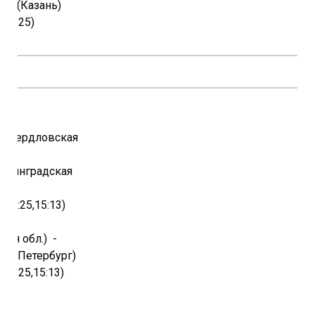
рс»
(Казань)
,21:25)
р
26
(Свердловская
ининградская
,23:25,15:13)
кая обл.) -
кт-Петербург)
,21:25,15:13)
26