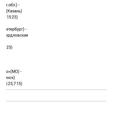
кая обл.) -
рс»
(Казань)
:25,15:25)
т-Петербург) -
(Свердловская
,15:25)
25
ово»(МО) -
(Минск)
5,15:25,7:15)
26