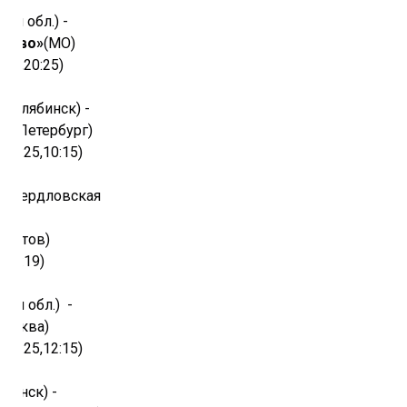
ая обл.) -
нцово»
(МО)
:18,20:25)
Челябинск) -
кт-Петербург)
,20:25,10:15)
(Свердловская
аратов)
,25:19)
кая обл.) -
Москва)
,19:25,12:15)
Минск) -