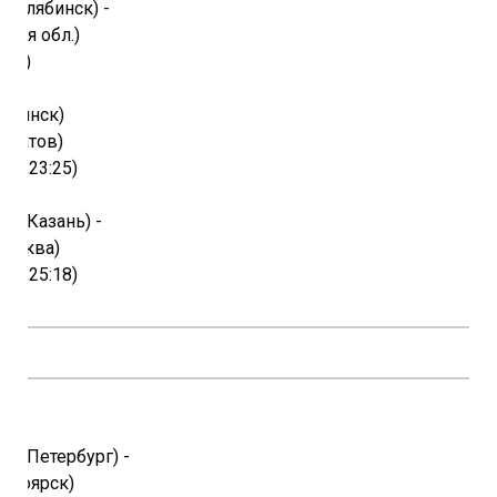
Челябинск) -
ская обл.)
:25)
(Минск)
аратов)
:25,23:25)
рс»
(Казань) -
Москва)
:22,25:18)
26
кт-Петербург) -
асноярск)