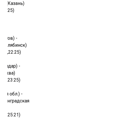
с»(Казань)
,11:25)
25
ратов) -
(Челябинск)
7:25,22:25)
снодар) -
Москва)
:26,23:25)
кая обл.) -
ининградская
:26,25:21)
25