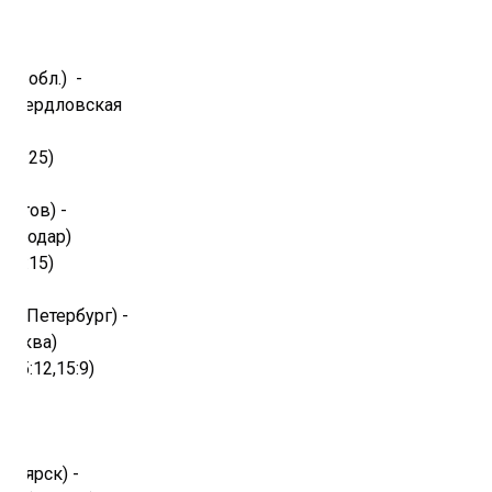
26
ая обл.) -
(Свердловская
,23:25)
ратов) -
аснодар)
,25:15)
нкт-Петербург) -
Москва)
5,25:12,15:9)
26
сноярск) -