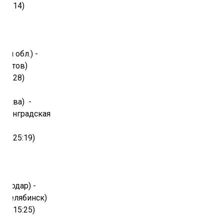
,25:14)
26
кая обл.) -
аратов)
,30:28)
осква) -
ининградская
:21,25:19)
26
снодар) -
(Челябинск)
:25,15:25)