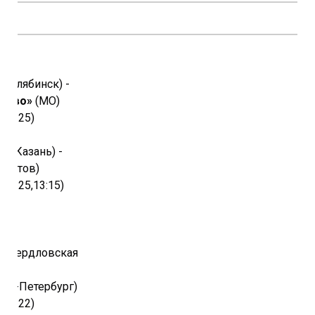
р
25
Челябинск) -
нцово»
(МО)
,21:25)
»(Казань) -
аратов)
,21:25,13:15)
25
(Свердловская
нкт-Петербург)
,25:22)