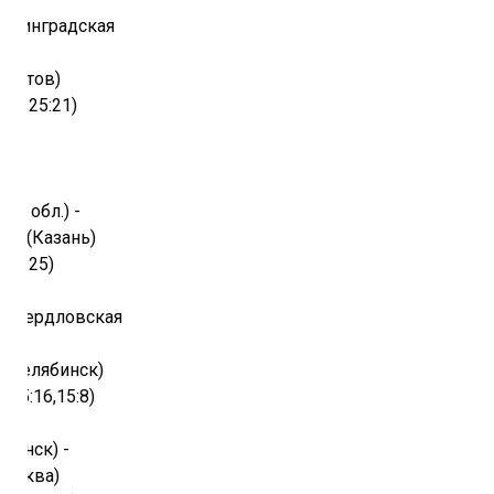
лининградская
аратов)
:21,25:21)
26
ая обл.) -
рс»
(Казань)
,16:25)
(Свердловская
(Челябинск)
5,25:16,15:8)
Минск) -
Москва)