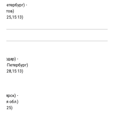
т-Петербург) -
аратов)
,19:25,15:13)
р
26
аснодар) -
нкт-Петербург)
,26:28,15:13)
26
сноярск) -
ская обл.)
,18:25)