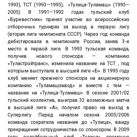
1993), ТСТ (1993—1995), «Тулица-Туламаш» (1995—
2005). В 1991—1992 годах тульский клуб
«Буревестник» принял участие во всероссийских
отборочных турнирах за выход в первую лигу
(вторая лига чемпионата СССР). Через год команда
дебютировала в чемпионате России, заняв 3-е
место в первой лиге. В 1993 тульская команда,
получив нового спонсора — компанию
«Туластройтранс», изменила название на ТСТ , под
которым выступала в высшей лиге «Б». В 1995 году
клуб меняет прежнего спонсора на акционерную
компанию «Туламашзавод» и вместе с тем —
название на «Тулица-Туламаш». В сезоне 2001/02
тульский коллектив, выиграв 32 возможных матча
в высшей лиге «А», получил право на выход в
Суперлигу. Перед началом сезона 2005/2006
команда сократила названия до «Тулица», ввиду
прекращения сотрудничества со спонсором. В 2009
году волейбольный клуб «Тулица» временно