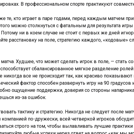
енировках. В профессиональном спорте практикуют совмест
же те, кто играет в паре годами, перед каждым матчем п
 этого можно столкнуться с фатальным для результата иг
 Потому ни в коем случае не стоит с первых же дней игно
йте расстановку на поле, стратегию каждого, «кодовые» с
матча. Худшее, что может сделать игрок в поле, — стать 
 способствует сбалансированное мягкое разделение ролей
гре никогда все не происходит так, как красиво показыв
ческий фактор способен развернуть игру на 90 градусов и
обно ощущение поддержки, доверия со стороны напарника 
ешься из-за ошибок.
вать тактику и стратегию. Никогда не следует после матч
и компанией по-дружески, всей четверкой игроков обсудить 
ваться строго на том, чтобы вылавливать лучшие практики
лизируйте любые успехи через ответ на вопрос «как мы м