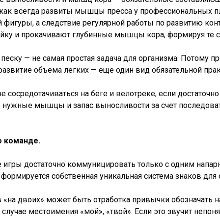
 как всегда развиты мышцы пресса у профессиональных п
фигуры, а следствие регулярной работы по развитию контр
ку и прокачивают глубинные мышцы кора, формируя те са
у песку — не самая простая задача для организма. Потому 
 развитие объема легких — еще один вид обязательной прак
не сосредотачиваться на беге и велотреке, если достаточн
что нужные мышцы и запас выносливости за счет последов
о команде.
 игры достаточно коммуницировать только с одним напарни
нно формируется собственная уникальная система знаков дл
«на двоих» может быть отработка привычки обозначать н
м случае местоимения «мой», «твой». Если это звучит непо