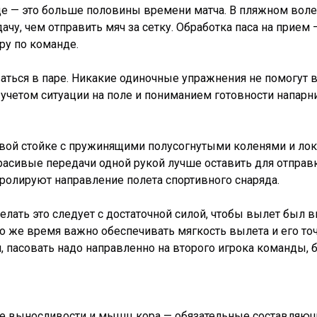
де — это больше половины времени матча. В пляжном воле
чу, чем отправить мяч за сетку. Обработка паса на прием
ру по команде.
аться в паре. Никакие одиночные упражнения не помогут 
с учетом ситуации на поле и пониманием готовности напар
вой стойке с пружинящими полусогнутыми коленями и локт
расивые передачи одной рукой лучше оставить для отправ
ролируют направление полета спортивного снаряда.
лать это следует с достаточной силой, чтобы вылет был вы
 то же время важно обеспечивать мягкость вылета и его то
, пасовать надо направленно на второго игрока команды, 
ие выносливости и мышц кора — обязательные составляющ