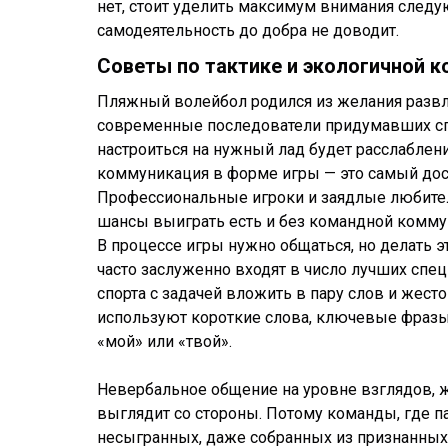
нет, стоит уделить максимум внимания следу
самодеятельность до добра не доводит.
Советы по тактике и экологичной 
Пляжный волейбол родился из желания развле
современные последователи придумавших спо
настроиться на нужный лад будет расслаблен
коммуникация в форме игры — это самый дос
Профессиональные игроки и заядлые любители 
шансы выиграть есть и без командной коммун
В процессе игры нужно общаться, но делать э
часто заслуженно входят в число лучших сп
спорта с задачей вложить в пару слов и жес
используют короткие слова, ключевые фразы,
«мой» или «твой».
Невербальное общение на уровне взглядов, ж
выглядит со стороны. Потому команды, где п
несыгранных, даже собранных из признанных