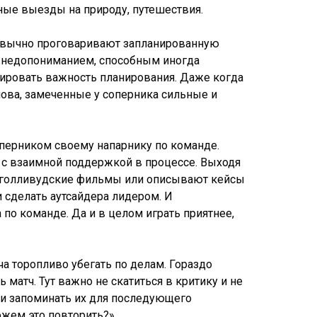
ные выезды на природу, путешествия.
ривычно проговаривают запланированную
ры недопониманием, способным иногда
рировать важность планирования. Даже когда
лова, замеченные у соперника сильные и
соперником своему напарнику по команде.
 с взаимной поддержкой в процессе. Выходя
ают голливудские фильмы или описывают кейсы
 сделать аутсайдера лидером. И
по команде. Да и в целом играть приятнее,
а торопливо убегать по делам. Гораздо
матч. Тут важно не скатиться в критику и не
 и запоминать их для последующего
ожем это повторить?».