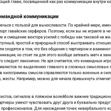
ющей главе, посвященной как раз коммуникации внутри ко
командной коммуникации
чься с пользой для выносливости. По крайней мере, име
рт гавайских серферов. Поэтому, если вы не играете в ч
ие и смещение вектора усилий с победы как таковой на же
тупный, простой и природный способ выстраивать отнош
сходятся в том, что без общения с партнером и взаимного
икации, но стоит ли для этого вообще затевать матч и за
то следует лаконично. Не зря считается, что командные и
ециалистов по выделению главного в сложных смысловых 
тов килограммы смысла справляются только военные и сил
 жесты. Например, можно для начала привыкнуть отмечать
естов, сигналов в пляжном волейболе важнее традиционно
артнеры умеют чувствовать друг друга и буквально преду
 профессионалов. Для нахождения точек невербального к