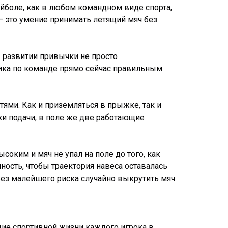
йболе, как в любом командном виде спорта,
 — это умение принимать летящий мяч без
в развитии привычки не просто
ника по команде прямо сейчас правильным
ями. Как и приземляться в прыжке, так и
ки подачи, в поле же две работающие
соким и мяч не упал на поле до того, как
чность, чтобы траектория навеса оставалась
без малейшего риска случайно выкрутить мяч
ие спортивной жизни каждого игрока в