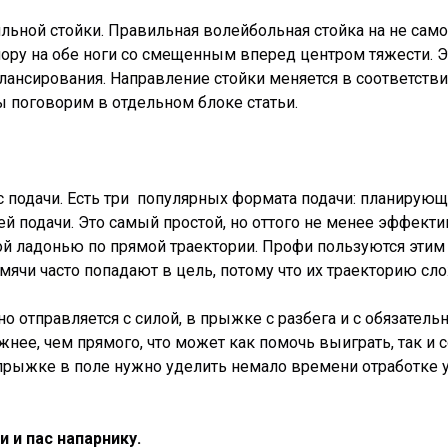
льной стойки. Правильная волейбольная стойка на не сам
у на обе ноги со смещенным вперед центром тяжести. Это 
ансирования. Направление стойки меняется в соответствии
 поговорим в отдельном блоке статьи.
подачи. Есть три популярных формата подачи: планирующ
й подачи. Это самый простой, но оттого не менее эффекти
той ладонью по прямой траектории. Профи пользуются эти
ячи часто попадают в цель, потому что их траекторию сло
 отправляется с силой, в прыжке с разбега и с обязател
нее, чем прямого, что может как помочь выиграть, так и 
прыжке в поле нужно уделить немало времени отработке 
 и пас напарнику.