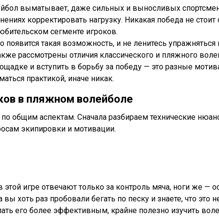
ейбол выматывает, даже сильных и выносливых спортсмен
нениях корректировать нагрузку. Никакая победа не стоит
любительском сегменте игроков.
о появится такая возможность, и не ленитесь упражняться
кже рассмотрены отличия классического и пляжного волейбо
ощадке и вступить в борьбу за победу — это разные мотив
маться практикой, иначе никак.
ков в пляжном волейболе
 по общим аспектам. Сначала разбираем технические нюа
осам экипировки и мотивации.
в этой игре отвечают только за контроль мяча, ноги же — 
ы хоть раз пробовали бегать по песку и знаете, что это не 
лать его более эффективным, крайне полезно изучить вол