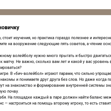
новичку
стоит изучения, но практика гораздо полезнее и интересне
ите на вооружение следующие пять советов, а чтение осно
ляжному волейболу нужно много прыгать и быстро двигать
к матчу. Не важно, сколько вам лет и какой у вас уровень
мироваться?
о игре. В «бич-волейбол» играют парами, что сильно упро
о знакомы и понимаете друг друга без слов. Но даже когда 
ут на знакомство и формирование внутренней системы зна
ную почву.
 себя. На площадке каждый в паре должен найти баланс м
с — настроиться на помощь второму игроку, то есть ставит