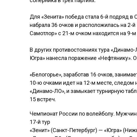
соперника в трех партиях.
Для «Зенита» победа стала 6-й подряд в
набрала 36 очков и расположилась на 2-й
Самотлор» с 21-м очком находится на 9-м
В других противостояниях тура «Динамо-Л
Югра» нанесла поражение «Нефтянику». О
«Белогорье», заработав 16 очков, занимае
10-ю очками идет на 12-м месте, следом
«Динамо-ЛО», и замыкает турнирную табл
15 встреч.
Чемпионат России по волейболу. Мужчи
17-й тур
«Зенит» (Санкт-Петербург) — «Югра» (Нижне