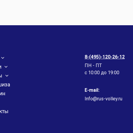
8-(495)-120-26-12
ПН - ПТ
и
c 10:00 до 19:00
ы
шиза
E-mail:
ин
Info@rus-volley.ru
кты