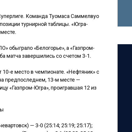
 Суперлиге. Команда Туомаса Саммелвуо
 позиции турнирной таблицы. «Югра-
 месте.
О» обыграло «Белогорье», а «Газпром-
ба матча завершились со счетом 3-1.
т 10-е место в чемпионате. «Нефтяник» с
 на предпоследнем, 13-м месте —
ицу «Газпром-Югра», проигравшая 12 из
ны
вартовск) — 3-0 (25:14; 25:19; 25:17);