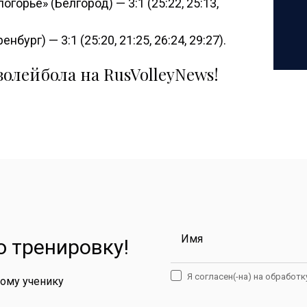
горье» (Белгород) — 3:1 (25:22, 25:13,
бург) — 3:1 (25:20, 21:25, 26:24, 29:27).
олейбола на RusVolleyNews!
Имя
 тренировку!
Я согласен(-на) на обработ
дому ученику