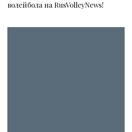
волейбола на RusVolleyNews!