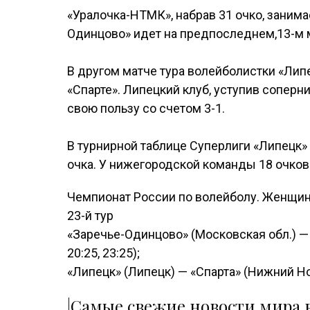
«Уралочка-НТМК», набрав 31 очко, занимае
Одинцово» идет на предпоследнем,13-м м
В другом матче тура волейболистки «Ли
«Спарте». Липецкий клуб, уступив соперн
свою пользу со счетом 3-1.
В турнирной таблице Суперлиги «Липецк» р
очка. У нижегородской команды 18 очков 
Чемпионат России по волейболу. Женщи
23-й тур
«Заречье-Одинцово» (Московская обл.) — 
20:25, 23:25);
«Липецк» (Липецк) — «Спарта» (Нижний Новго
|Самые свежие новости мира в