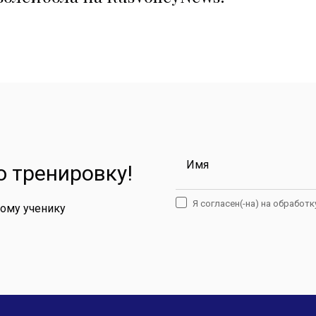
Имя
 тренировку!
Я согласен(-на) на обработ
дому ученику