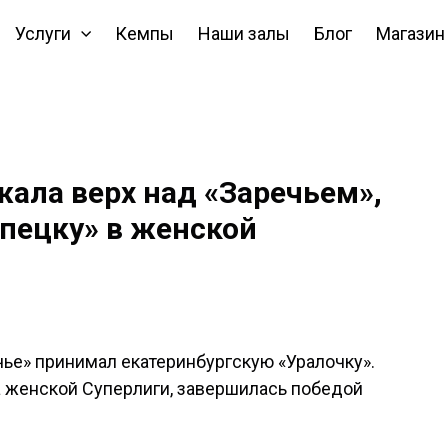
Услуги
Кемпы
Наши залы
Блог
Магазин
ала верх над «Заречьем»,
ипецку» в женской
ье» принимал екатеринбургскую «Уралочку».
ра женской Суперлиги, завершилась победой