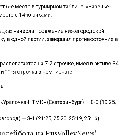
т 6-е место в турнирной таблице. «Заречье-
есте с 14-ю очками.
пецка» нанесли поражение нижегородской
ику в одной партии, завершил противостояние в
асполагается на 7-й строчке, имея в активе 34
и 11-я строчка в чемпионате.
ны
«Уралочка-НТМК» (Екатеринбург) — 0-3 (19:25,
род) — 3-1 (21:25, 25:20, 25:19, 25:16).
олейбола на RusVolleyNews!