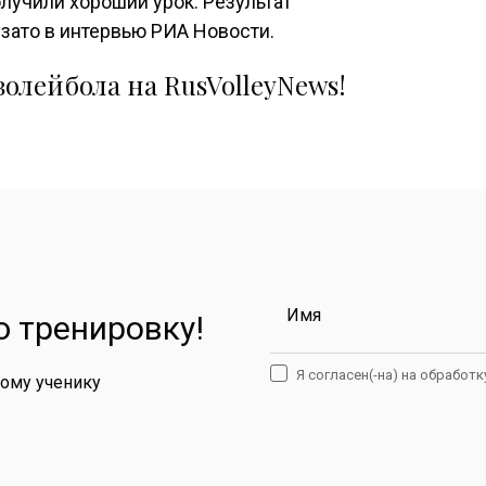
олучили хороший урок. Результат
узато в интервью РИА Новости.
олейбола на RusVolleyNews!
Имя
 тренировку!
Я согласен(-на) на обработ
дому ученику