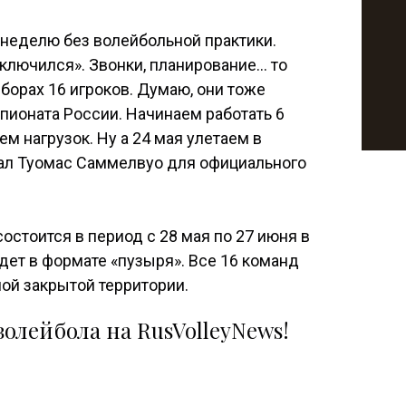
 неделю без волейбольной практики.
отключился». Звонки, планирование… то
сборах 16 игроков. Думаю, они тоже
ионата России. Начинаем работать 6
м нагрузок. Ну а 24 мая улетаем в
зал Туомас Саммелвуо для официального
остоится в период с 28 мая по 27 июня в
дет в формате «пузыря». Все 16 команд
ной закрытой территории.
олейбола на RusVolleyNews!