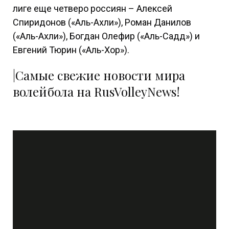
лиге еще четверо россиян – Алексей
Спиридонов («Аль-Ахли»), Роман Данилов
(«Аль-Ахли»), Богдан Олефир («Аль-Садд») и
Евгений Тюрин («Аль-Хор»).
|Самые свежие новости мира
волейбола на RusVolleyNews!