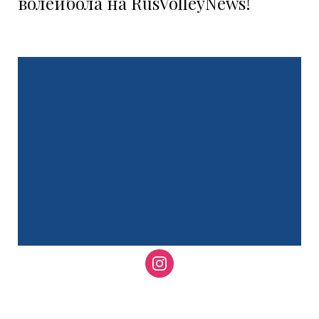
волейбола на RusVolleyNews!