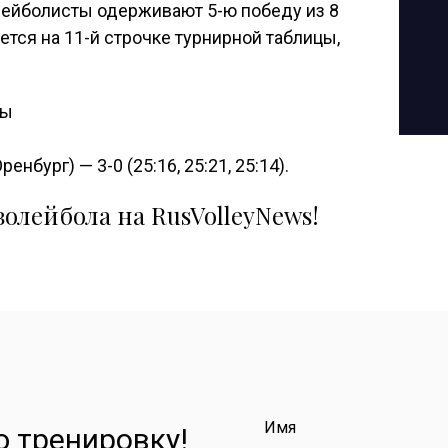
лейболисты одерживают 5-ю победу из 8
тся на 11-й строчке турнирной таблицы,
ны
нбург) — 3-0 (25:16, 25:21, 25:14).
олейбола на RusVolleyNews!
Имя
 тренировку!