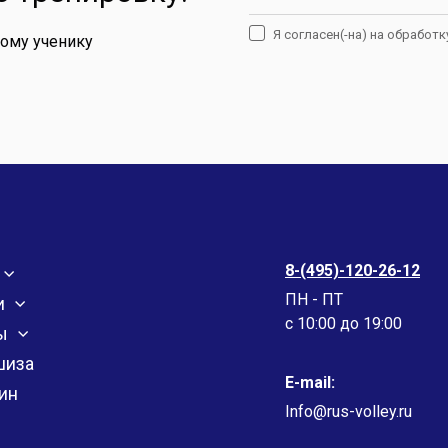
Я согласен(-на) на обработ
дому ученику
8-(495)-120-26-12
ПН - ПТ
и
c 10:00 до 19:00
ы
шиза
E-mail:
ин
Info@rus-volley.ru