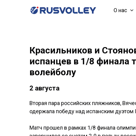
О нас
Красильников и Стояно
испанцев в 1/8 финала 
волейболу
2 августа
Вторая пара российских пляжников, Вяче
одержала победу над испанским дуэтом 
Матч прошел в рамках 1/8 финала олимпи
завершился со счетом 2-0 в пользу росси