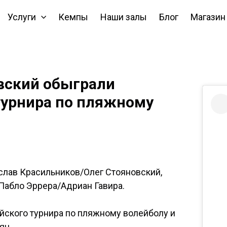
Услуги
Кемпы
Наши залы
Блог
Магазин
вский обыграли
турнира по пляжному
слав Красильников/Олег Стояновский,
Пабло Эррера/Адриан Гавира.
йского турнира по пляжному волейболу и
ян.