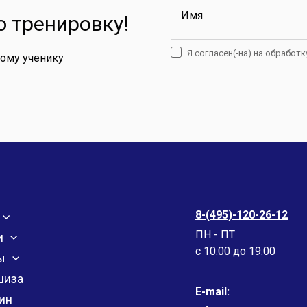
Имя
 тренировку!
Я согласен(-на) на обработ
дому ученику
8-(495)-120-26-12
ПН - ПТ
и
c 10:00 до 19:00
ы
шиза
E-mail:
ин