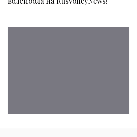
волейбола на RusVolleyNews!