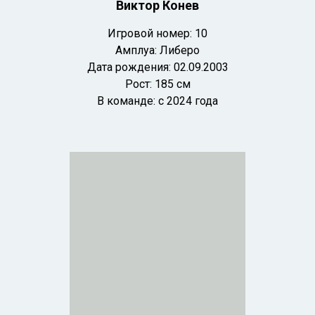
Виктор Конев
Игровой номер: 10
Амплуа: Либеро
Дата рождения: 02.09.2003
Рост: 185 см
В команде: с 2024 года