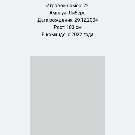
Игровой номер: 22
Амплуа: Либеро
Дата рождения: 29.12.2004
Рост: 183 см
В команде: с 2022 года