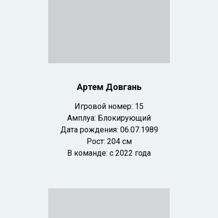
Артем Довгань
Игровой номер: 15
Амплуа: Блокирующий
Дата рождения: 06.07.1989
Рост: 204 см
В команде: с 2022 года