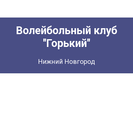
Волейбольный клуб
"Горький"
Нижний Новгород