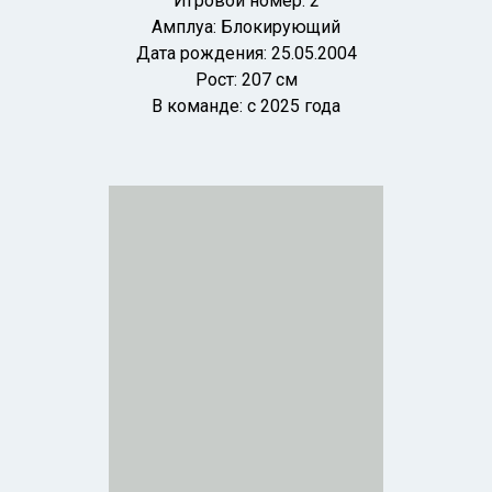
Игровой номер: 2
Амплуа: Блокирующий
Дата рождения: 25.05.2004
Рост: 207 см
В команде: с 2025 года