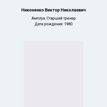
Никоненко Виктор Николаевич
Амплуа: Старший тренер
Дата рождения: 1980