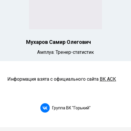
Мухаров Самир Олегович
Амплуа: Тренер-статистик
Информация взята с официального сайта
ВК АСК
Группа ВК "Горький"