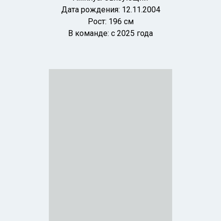
Дата рождения: 12.11.2004
Рост: 196 см
В команде: с 2025 года