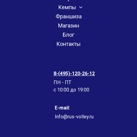
Кемпы
Франшиза
Магазин
Блог
Контакты
8-(495)-120-26-12
ПН - ПТ
c 10:00 до 19:00
E-mail:
Info@rus-volley.ru