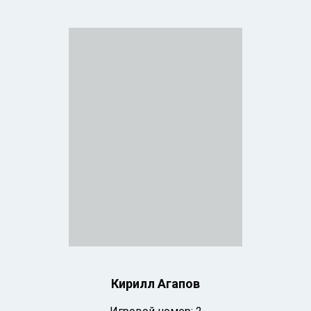
Кирилл Агапов