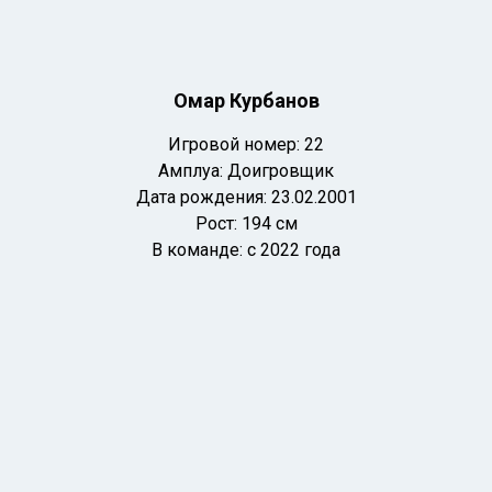
Омар Курбанов
Игровой номер: 22
Амплуа: Доигровщик
Дата рождения: 23.02.2001
Рост: 194 см
В команде: с 2022 года