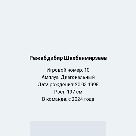
Ражабдибир Шахбанмирзаев
Игровой номер: 10
Амплуа: Диагональный
Дата рождения: 20.03.1998
Рост: 197 см
В команде: с 2024 года