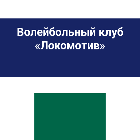
Волейбольный клуб
«Локомотив»