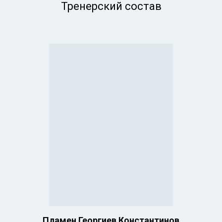
Тренерский состав
Пламен Георгиев Константинов