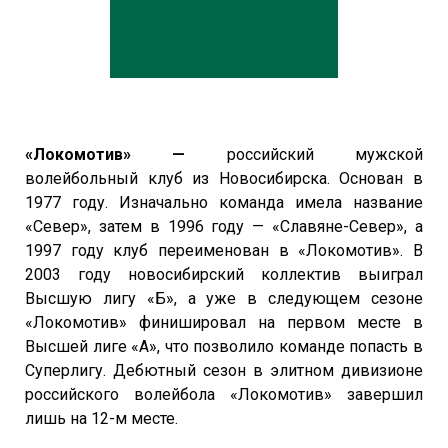
«Локомотив» —
российский мужской
волейбольный клуб из Новосибирска. Основан в
1977 году. Изначально команда имела название
«Север», затем в 1996 году — «Славяне-Север», а
1997 году клуб переименован в «Локомотив». В
2003 году новосибирский коллектив выиграл
Высшую лигу «Б», а уже в следующем сезоне
«Локомотив» финишировал на первом месте в
Высшей лиге «А», что позволило команде попасть в
Суперлигу. Дебютный сезон в элитном дивизионе
российского волейбола «Локомотив» завершил
лишь на 12-м месте.