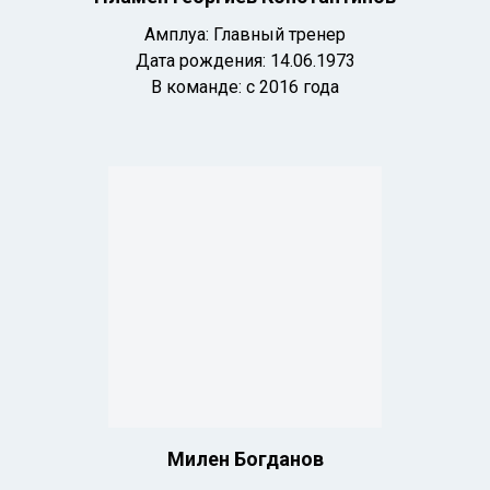
Амплуа: Главный тренер
Дата рождения: 14.06.1973
В команде: с 2016 года
Милен Богданов