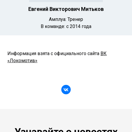
Евгений Викторович Митьков
Амплуа: Тренер
В команде: с 2014 года
Информация взята с официального сайта
ВК
«Локомотив»
Узнавайте о новостях