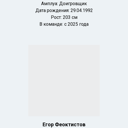
Амплуа: Доигровщик
Дата рождения: 29.04.1992
Рост: 203 см
В команде: с 2025 года
Егор Феоктистов