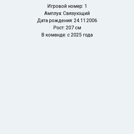
Игровой номер: 1
Амплуа: Связующий
Дата рождения: 24.11.2006
Рост: 207 см
В команде: с 2025 года