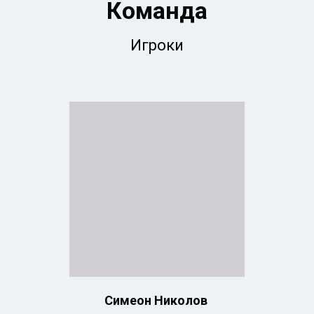
Команда
Игроки
Симеон Николов